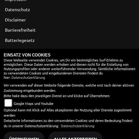
Datenschutz
Disclaimer
Barrierefreiheit
Batteriegesetz
Altölverordnung
EINSATZ VON COOKIES
Diese Webseite verwendet Cookies, um Dir ein bestmögliches Surf-Erlebnis zu
ermöglichen. Diese Daten werden erhoben und dienen nicht für die Erstellung von
ÖFFNUNGSZEITEN
Nutzungsprofilen oder anderer weiterführender Verwendung. Sämtliche Informationen
zu verwendeten Cookies und eingebundenen Diensten findest du
Montag:
08:30 - 18:00
hier:
Datenschutzerklärung
Dienstag:
08:30 - 18:00
Wir verwenden auf dieser Website folgende Dienste, welche erst nach deiner aktiven
Zustimmung eingebunden werden.
Mittwoch:
08:30 - 18:00
Bitte hake dazu den jeweiligen Dienst an und klicke auf Übernehmen:
Donnerstag:
08:30 - 18:00
Google Maps und Youtube
Freitag:
08:30 - 18:00
Optional kann mit Klick auf Alles akzeptieren der Nutzung aller Dienste zugestimmt
Samstag:
08:30 - 14:00
werden
Sonntag:
geschlossen
Detailierte Informationen zu den verwendeten Cookies und deren Bedeutung findest
du in unserer Datenschutzerklärung:
Datenschutzerklärung