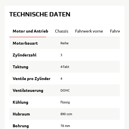
TECHNISCHE DATEN
Motor und Antrieb
Chassis
Fahrwerk vorne
Fahrwerk 
Motorbauart
Reihe
Zylinderzahl
3
Taktung
4-Takt
Ventile pro Zylinder
4
Ventilsteuerung
DOHC
Kühlung
flüssig
Hubraum
890 ccm
Bohrung
78 mm