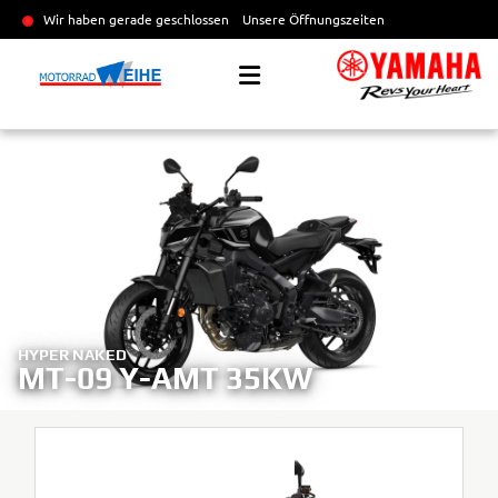
Wir haben gerade geschlossen
Unsere Öffnungszeiten
HYPER NAKED
MT-09 Y-AMT 35KW