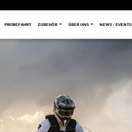
PROBEFAHRT
ZUBEHÖR
ÜBER UNS
NEWS / EVENT
ADVENTURE
A
A
HYPER NAKED
SPORT HERITAGE
Tenere
Tener
700
700
(Low
SPORT TOURING
SUPERSPORT
A2
A
Tenere
Tener
700
700
35kW
Rally
A
A1