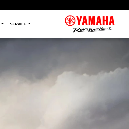
S
SERVICE
A2
e
Tenere
700
)
(Low)
35kW
A2
e
Tenere
700
Rally
35kW