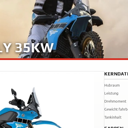
Tenere
WR12
700
World
Raid
LY 35KW
KERNDAT
Hubraum
Leistung
Drehmoment
Gewicht fahrb
Tankinhalt