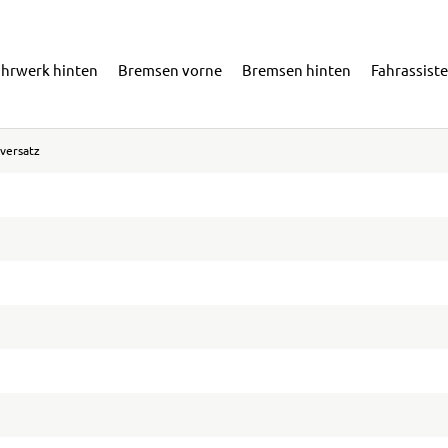
ahrwerk hinten
Bremsen vorne
Bremsen hinten
Fahrassist
versatz