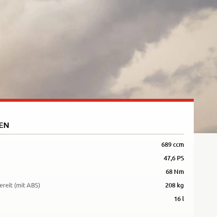
5R
EN
689 ccm
47,6 PS
68 Nm
ereit (mit ABS)
208 kg
16 l