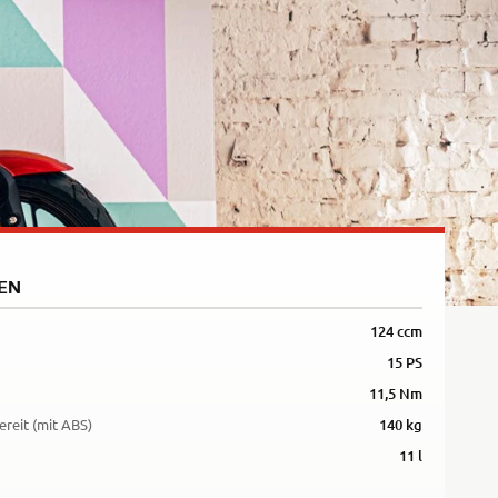
5R
EN
124 ccm
15 PS
11,5 Nm
ereit (mit ABS)
140 kg
11 l