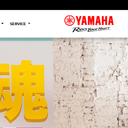
S
SERVICE
A2
e
Tenere
700
)
(Low)
35kW
A2
e
Tenere
700
Rally
35kW