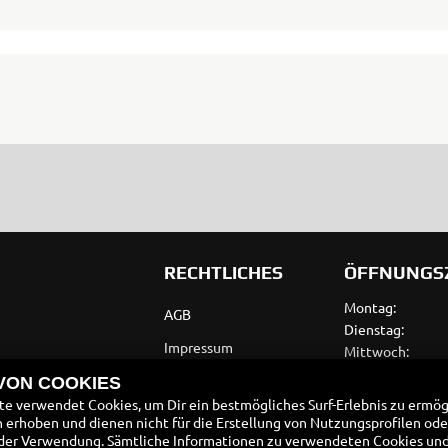
RECHTLICHES
ÖFFNUNGS
Montag:
AGB
Dienstag:
Impressum
Mittwoch:
Donnerstag:
Datenschutz
 VON COOKIES
Freitag:
e verwendet Cookies, um Dir ein bestmögliches Surf-Erlebnis zu ermög
Disclaimer
Samstag:
erhoben und dienen nicht für die Erstellung von Nutzungsprofilen ode
Sonntag:
der Verwendung. Sämtliche Informationen zu verwendeten Cookies un
Barrierefreiheit