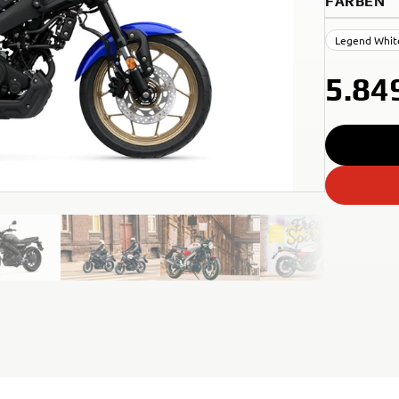
FARBEN
Legend Whit
5.84