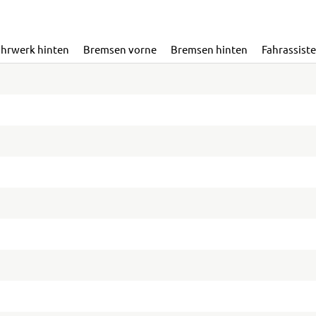
ahrwerk hinten
Bremsen vorne
Bremsen hinten
Fahrassist