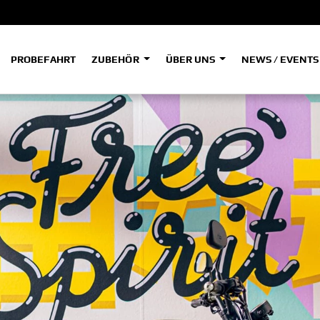
PROBEFAHRT
ZUBEHÖR
ÜBER UNS
NEWS / EVENT
ADVENTURE
A
A
HYPER NAKED
SPORT HERITAGE
Tenere
Tener
700
700
(Low
SPORT TOURING
SUPERSPORT
A2
A
Tenere
Tener
700
700
35kW
Rally
A
A1