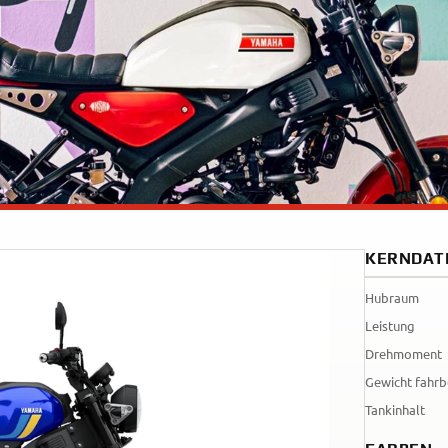
Tenere
WR12
700
World
Raid
KERNDAT
Hubraum
Leistung
Drehmoment
Gewicht fahrb
Tankinhalt