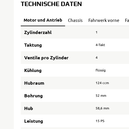
TECHNISCHE DATEN
Motor und Antrieb
Chassis
Fahrwerk vorne
F
Zylinderzahl
1
Taktung
4-Takt
Ventile pro Zylinder
4
Kühlung
flüssig
Hubraum
124 ccm
Bohrung
52 mm
Hub
58,6 mm
Leistung
15 PS