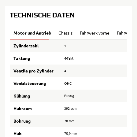
TECHNISCHE DATEN
Motor und Antrieb
Chassis
Fahrwerk vorne
Fahrwerk 
Zylinderzahl
1
Taktung
4-Takt
Ventile pro Zylinder
4
Ventilsteuerung
OHC
Kühlung
flüssig
Hubraum
292 ccm
Bohrung
70 mm
Hub
75,9 mm