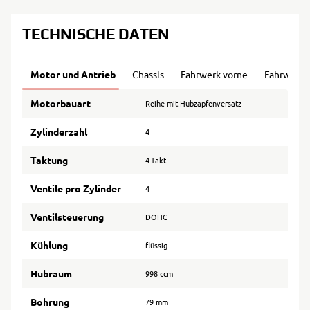
TECHNISCHE DATEN
Motor und Antrieb
Chassis
Fahrwerk vorne
Fahrwerk 
Motorbauart
Reihe mit Hubzapfenversatz
Zylinderzahl
4
Taktung
4-Takt
Ventile pro Zylinder
4
Ventilsteuerung
DOHC
Kühlung
flüssig
Hubraum
998 ccm
Bohrung
79 mm